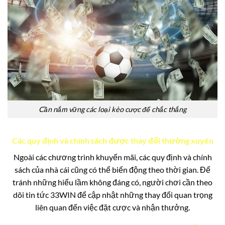
Cần nắm vững các loại kèo cược để chắc thắng
Các quy định và chính sách được thay đổi thường xuyên
Ngoài các chương trình khuyến mãi, các quy định và chính
sách của nhà cái cũng có thể biến động theo thời gian. Để
tránh những hiểu lầm không đáng có, người chơi cần theo
dõi tin tức 33WIN để cập nhật những thay đổi quan trọng
liên quan đến việc đặt cược và nhận thưởng.