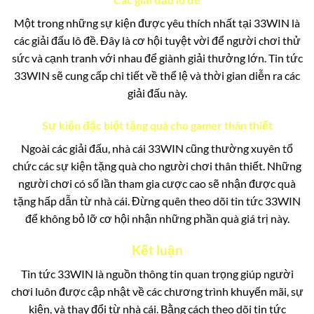
Một trong những sự kiện được yêu thích nhất tại 33WIN là
các giải đấu lô đề. Đây là cơ hội tuyệt vời để người chơi thử
sức và cạnh tranh với nhau để giành giải thưởng lớn. Tin tức
33WIN sẽ cung cấp chi tiết về thể lệ và thời gian diễn ra các
giải đấu này.
Sự kiện đặc biệt tặng quà cho gamer thân thiết
Ngoài các giải đấu, nhà cái 33WIN cũng thường xuyên tổ
chức các sự kiện tặng quà cho người chơi thân thiết. Những
người chơi có số lần tham gia cược cao sẽ nhận được quà
tặng hấp dẫn từ nhà cái. Đừng quên theo dõi tin tức 33WIN
để không bỏ lỡ cơ hội nhận những phần quà giá trị này.
Kết luận
Tin tức 33WIN là nguồn thông tin quan trọng giúp người
chơi luôn được cập nhật về các chương trình khuyến mãi, sự
kiện, và thay đổi từ nhà cái. Bằng cách theo dõi tin tức