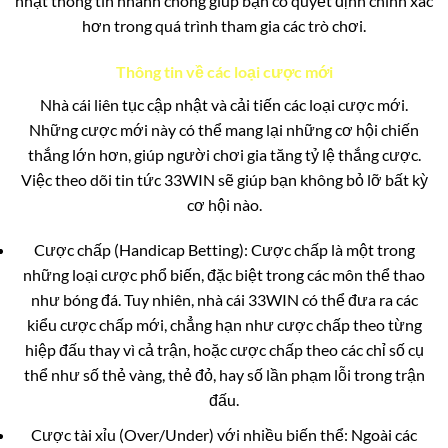
nhật thông tin nhanh chóng giúp bạn có quyết định chính xác
hơn trong quá trình tham gia các trò chơi.
Thông tin về các loại cược mới
Nhà cái liên tục cập nhật và cải tiến các loại cược mới.
Những cược mới này có thể mang lại những cơ hội chiến
thắng lớn hơn, giúp người chơi gia tăng tỷ lệ thắng cược.
Việc theo dõi tin tức 33WIN sẽ giúp bạn không bỏ lỡ bất kỳ
cơ hội nào.
Cược chấp (Handicap Betting): Cược chấp là một trong
những loại cược phổ biến, đặc biệt trong các môn thể thao
như bóng đá. Tuy nhiên, nhà cái 33WIN có thể đưa ra các
kiểu cược chấp mới, chẳng hạn như cược chấp theo từng
hiệp đấu thay vì cả trận, hoặc cược chấp theo các chỉ số cụ
thể như số thẻ vàng, thẻ đỏ, hay số lần phạm lỗi trong trận
đấu.
Cược tài xỉu (Over/Under) với nhiều biến thể: Ngoài các