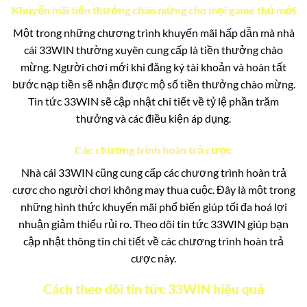
Khuyến mãi tiền thưởng chào mừng cho mọi game thủ mới
Một trong những chương trình khuyến mãi hấp dẫn mà nhà
cái 33WIN thường xuyên cung cấp là tiền thưởng chào
mừng. Người chơi mới khi đăng ký tài khoản và hoàn tất
bước nạp tiền sẽ nhận được mộ số tiền thưởng chào mừng.
Tin tức 33WIN sẽ cập nhật chi tiết về tỷ lệ phần trăm
thưởng và các điều kiện áp dụng.
Các chương trình hoàn trả cược
Nhà cái 33WIN cũng cung cấp các chương trình hoàn trả
cược cho người chơi không may thua cuộc. Đây là một trong
những hình thức khuyến mãi phổ biến giúp tối đa hoá lợi
nhuận giảm thiểu rủi ro. Theo dõi tin tức 33WIN giúp bạn
cập nhật thông tin chi tiết về các chương trình hoàn trả
cược này.
Cách theo dõi tin tức 33WIN hiệu quả