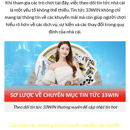
Khi tham gia các trò chơi tại đây, việc theo dõi tin tức nhà cái
là một yếu tố không thể thiếu. Tin tức 33WIN không chỉ
mang lại thông tin về các khuyến mãi mà còn giúp người chơi
hiểu rõ hơn về các dịch vụ, sự kiện và các thay đổi trong quy
định của nhà cái.
Theo dõi tin tức 33WIN thường xuyên để cập nhật tin hot
Cập nhật các chương trình khuyến mãi đặc sắc thuyền