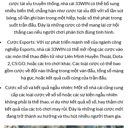
cược tài xỉu truyền thống, nhà cái 33WIN có thể bổ sung
nhiều biến thể, chẳng hạn như cược tài xỉu đối với số lần sút
bóng, số lần ghi bàn trong một hiệp, hoặc số thẻ phạt trong
suốt trận đấu. Đây là những cược có thể mang lại cơ hội
thắng cao nếu người chơi phân tích đúng tình hình.
Cược Esports: Với sự phát triển mạnh mẽ của ngành công
nghiệp Esports, nhà cái 33WIN có thể mở rộng các cược vào
các môn thể thao điện tử như Liên Minh Huyền Thoại, Dota
2, CS:GO, hoặc các trò chơi khác. Các loại cược có thể bao
gồm cược về đội nào thắng trong một ván đấu, tổng số mạng
hạ gục, hoặc kết quả cuối cùng của trận đấu.
Cược xổ số và kết quả ngẫu nhiên: Một số nhà cái cũng cung
cấp các loại cược về xổ số hoặc các sự kiện ngẫu nhiên
không phải là thể thao, ví dụ như kết quả xổ số, hay thậm chí
kết quả của các trò chơi may rủi. Đây là những loại cược mới
đang trở thành xu hướng và thu hút nhiều người tham gia.