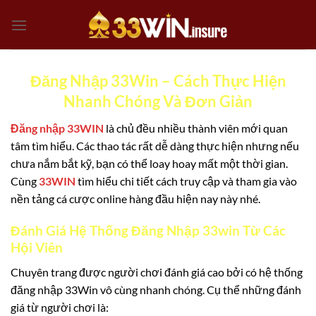
Chuyển
đến
nội
dung
Đăng Nhập 33Win – Cách Thực Hiện
Nhanh Chóng Và Đơn Giản
Đăng nhập 33WIN
là chủ đều nhiều thành viên mới quan
tâm tìm hiểu. Các thao tác rất dễ dàng thực hiện nhưng nếu
chưa nắm bắt kỹ, bạn có thể loay hoay mất một thời gian.
Cùng
33WIN
tìm hiểu chi tiết cách truy cập và tham gia vào
nền tảng cá cược online hàng đầu hiện nay này nhé.
Đánh Giá Hệ Thống Đăng Nhập 33win Từ Các
Hội Viên
Chuyên trang được người chơi đánh giá cao bởi có hệ thống
đăng nhập 33Win vô cùng nhanh chóng. Cụ thể những đánh
giá từ người chơi là: