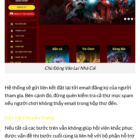
Chủ Động Vào Lại Nhà Cái
Hệ thống sẽ gửi liên kết đặt lại tới email đăng ký của người
tham gia. Bên cạnh đó, đừng quên kiểm tra cả thư mục spam
nếu người chơi không thấy email trong hộp thư đến.
Liên Hệ Chuyên Trang
Nếu tất cả các bước trên vẫn không giúp hội viên khắc phục
được vấn đề thì bước cuối cùng là liên hệ với bộ phận hỗ trợ