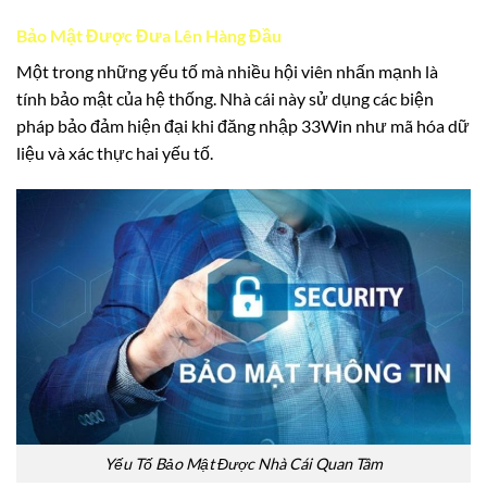
Bảo Mật Được Đưa Lên Hàng Đầu
Một trong những yếu tố mà nhiều hội viên nhấn mạnh là
tính bảo mật của hệ thống. Nhà cái này sử dụng các biện
pháp bảo đảm hiện đại khi đăng nhập 33Win như mã hóa dữ
liệu và xác thực hai yếu tố.
Yếu Tố Bảo Mật Được Nhà Cái Quan Tâm