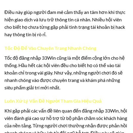
Điều này giúp người đam mê cảm thấy an tâm hơn khi thực
hiện giao dịch và lưu trữ thông tin cá nhân. Nhiều hội viên
cho biết họ chưa từng gặp phải tình trạng tài khoản bị hack
hay thông tin bị rò rỉ.
Tốc Độ Để Vào Chuyên Trang Nhanh Chóng
Tốc độ đăng nhập 33Win cũng là một điểm cộng lớn cho hệ
thống. Hầu hết các hội viên đều cho biết họ có thể vào tài
khoản chỉ trong vài giây. Như vậy, những người chơi đó sẽ
nhanh chóng vào được chuyên trang và khám phá những
siêu phẩm giải trí mới nhất.
Luôn Xử Lý Vấn Đề Người Tham Gia Hiệu Quả
Khi gặp phải các vấn đề liên quan đến đăng nhập 33Win, hội
viên đánh giá cao sự hỗ trợ từ bộ phận chăm sóc khách hàng
của nền tảng. Từng người chơi thường nhận được phản hồi
nhanh chóng và hữu ích từ đội ngũ hỗ trợ. Điều này sẽ giúp