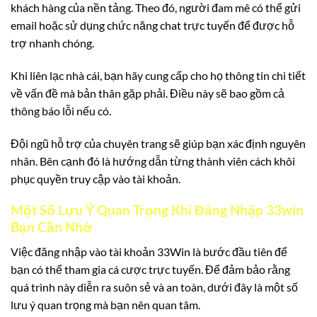
khách hàng của nền tảng. Theo đó, người đam mê có thể gửi
email hoặc sử dụng chức năng chat trực tuyến để được hỗ
trợ nhanh chóng.
Khi liên lạc nhà cái, bạn hãy cung cấp cho họ thông tin chi tiết
về vấn đề mà bản thân gặp phải. Điều này sẽ bao gồm cả
thông báo lỗi nếu có.
Đội ngũ hỗ trợ của chuyên trang sẽ giúp bạn xác định nguyên
nhân. Bên cạnh đó là hướng dẫn từng thành viên cách khôi
phục quyền truy cập vào tài khoản.
Một Số Lưu Ý Quan Trọng Khi Đăng Nhập 33win
Bạn Cần Nhớ
Việc đăng nhập vào tài khoản 33Win là bước đầu tiên để
bạn có thể tham gia cá cược trực tuyến. Để đảm bảo rằng
quá trình này diễn ra suôn sẻ và an toàn, dưới đây là một số
lưu ý quan trọng mà bạn nên quan tâm.